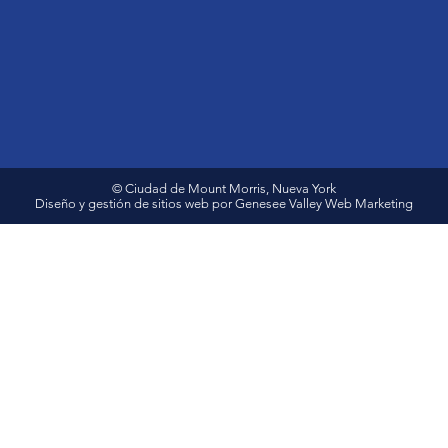
© Ciudad de Mount Morris, Nueva York
Diseño y gestión de sitios web por Genesee Valley Web Marketing