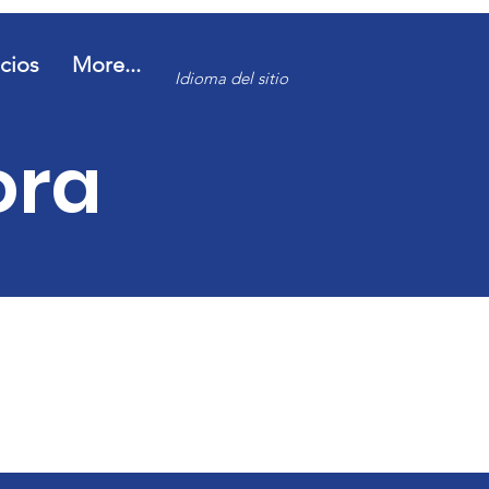
icios
More...
Idioma del sitio
ora